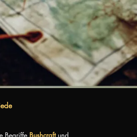
iede
e Begriffe
Bushcraft
und