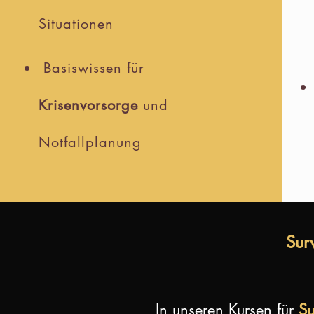
Situationen
Basiswissen für
Krisenvorsorge
und
Notfallplanung
Sur
In unseren Kursen für
Su