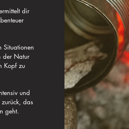
rmittelt dir
Abenteuer
 Situationen
n der Natur
n Kopf zu
intensiv und
 zurück, das
n geht.