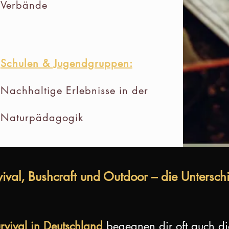
Verbände
Schulen & Jugendgruppen:
Nachhaltige Erlebnisse in der
Naturpädagogik
vival, Bushcraft und Outdoor – die Untersch
rvival in Deutschland
begegnen dir oft auch di