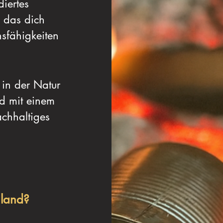
diertes
, das dich
nsfähigkeiten
 in der Natur
nd mit einem
achhaltiges
hland?