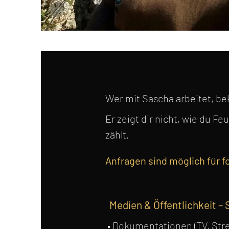
Wer mit Sascha arbeitet, b
Er zeigt dir nicht, wie du F
zählt.
Anfragen sind möglich für 
Medien & Öffentlichkeit – 
• Dokumentationen (TV, Stre