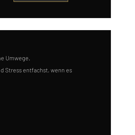
hne Umwege.
und Stress entfachst, wenn es