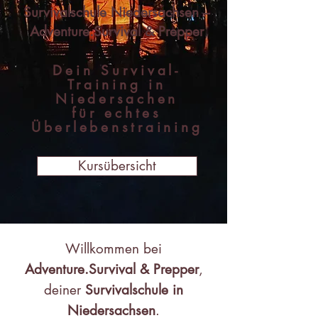
Survivalschule Niedersachsen –
Adventure.Survival & Prepper
Dein Survival-
Training in
Niedersachen
für echtes
Überlebenstraining
Kursübersicht
Willkommen bei
Adventure.Survival & Prepper
,
deiner
Survivalschule in
Niedersachsen
.