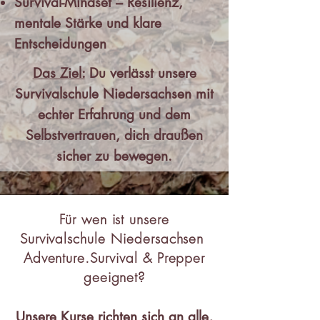
Survival-Mindset – Resilienz,
mentale Stärke und klare
Entscheidungen
Das Ziel:
Du verlässt unsere
Survivalschule Niedersachsen mit
echter Erfahrung und dem
Selbstvertrauen, dich draußen
sicher zu bewegen.
Für wen ist unsere
Survivalschule Niedersachsen
Adventure.Survival & Prepper
geeignet?
Unsere Kurse richten sich an alle,