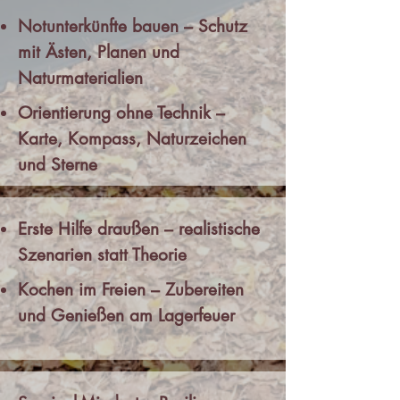
Notunterkünfte bauen – Schutz
mit Ästen, Planen und
Naturmaterialien
Orientierung ohne Technik –
Karte, Kompass, Naturzeichen
und Sterne
Erste Hilfe draußen – realistische
Szenarien statt Theorie
Kochen im Freien – Zubereiten
und Genießen am Lagerfeuer