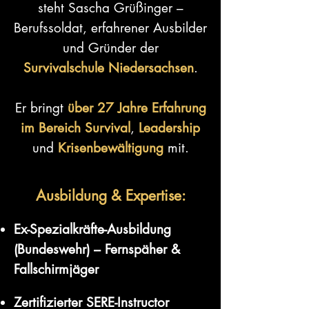
steht Sascha Grüßinger –
Berufssoldat, erfahrener Ausbilder
und Gründer der
Survivalschule Niedersachsen
.
Er bringt
über 27 Jahre Erfahrung
im Bereich Survival
,
Leadership
und
Krisenbewältigung
mit.
Ausbildung & Expertise:
Ex-Spezialkräfte-Ausbildung
(Bundeswehr) – Fernspäher &
Fallschirmjäger
Zertifizierter SERE-Instructor