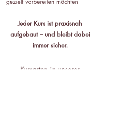
gezielt vorbereiten möchten
Jeder Kurs ist praxisnah
aufgebaut – und bleibt dabei
immer sicher.
Kursarten in unserer
Survivalschule in
Niedersachsen
Survival für Anfänger
(Level 1) –
Grundlagen in 24 Stunden
Fortgeschrittenenkurse
(Level 2) –
realistische Szenarien &