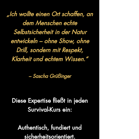
„Ich wollte einen Ort schaffen, an
dem Menschen echte
Selbstsicherheit in der Natur
entwickeln – ohne Show, ohne
Drill, sondern mit Respekt,
Klarheit und echtem Wissen.“
– Sascha Grüßinger
Diese Expertise fließt in jeden
Survival-Kurs ein:
Authentisch, fundiert und
sicherheitsorientiert.