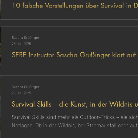
10 falsche Vorstellungen über Survival in 
was wirklich zählt
Survival bedeutet nicht Feuer machen unter Druck – 
Entscheidungen, wenn’s drauf ankommt. In diesem Be
weitverbreitete Irrtümer über Survival in Deutschlan
Sascha Grüßinger
wirklich hilft, wenn der Ernstfall eintritt. Kein Drama, 
23. Juli 2025
ehrliches Handwerkszeug für den Kopf.
SERE Instructor Sascha Grüßinger klärt auf 
vergessene fünfte Pfeiler: Recovery
Was bedeutet S.E.R.E. wirklich – und warum gehört „R
dazu? SERE-Instructor Sascha Grüßinger erklärt das m
Konzept S.E.R.E.R., die Ausbildungslevel A–C und wa
Sascha Grüßinger
Umsetzung im zivilen Bereich kaum möglich ist.
23. Juli 2025
Survival Skills – die Kunst, in der Wildnis 
zu bestehen
Survival Skills sind mehr als Outdoor-Tricks – sie si
Notlagen. Ob in der Wildnis, bei Stromausfall oder au
grundlegende Überlebenstechniken beherrscht, bleibt