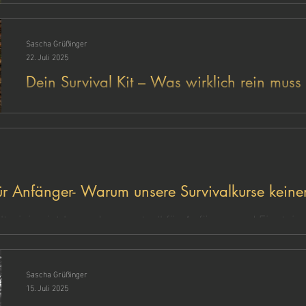
Dieser Beitrag zeigt, worauf es wirklich ankommt.
Sascha Grüßinger
22. Juli 2025
Dein Survival Kit – Was wirklich rein muss (
Was gehört wirklich in ein Survival Kit? In diesem Art
Ausrüstung du brauchst – klar, kompakt und erklärt
SERE-Instructor. Ideal für Outdoor, Notfälle und Kris
für Anfänger- Warum unsere Survivalkurse keine
altraining ist besonders wertvoll für Anfänger und Einsteig
ssen machen nachhaltigeres Lernen möglich.
Sascha Grüßinger
15. Juli 2025