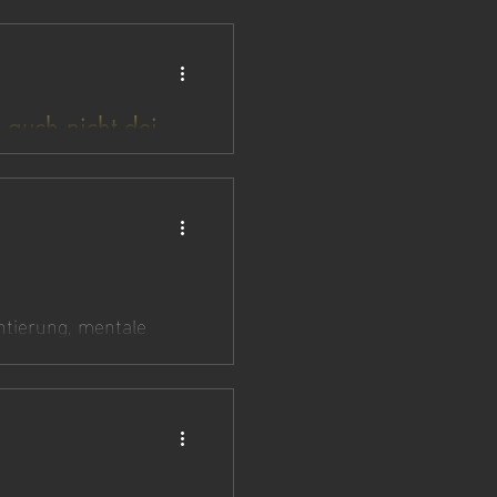
 auch nicht dein
 nur Realität. Was du
ntierung, mentale
r Druck
s ernst wird, lernst du
it dem 2.