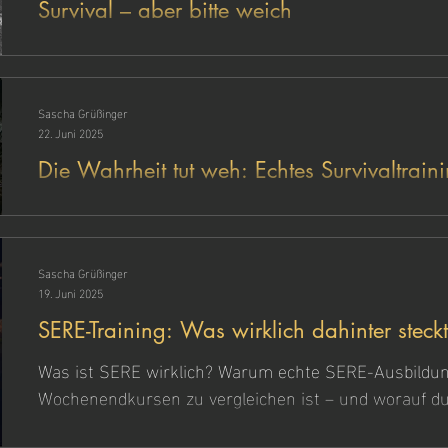
Survival – aber bitte weich
Viele Anbieter leben vom Reiz des Survival – aber leh
Taktik, Verantwortung oder realer Vorbereitung zu tu
nur widersprüchlich, sondern auch riskant ist – und
Sascha Grüßinger
Unterschied zwischen Naturerlebnis und Krisentraini
22. Juni 2025
Die Wahrheit tut weh: Echtes Survivaltrain
Echtes Survival beginnt, wenn es ungemütlich wird. B
Niedersachsen geht es nicht um Show, sondern um 
Klarheit und Können – in Situationen, die man nicht 
Sascha Grüßinger
19. Juni 2025
SERE-Training: Was wirklich dahinter stec
es nicht buchen kannst)
Was ist SERE wirklich? Warum echte SERE-Ausbildun
Wochenendkursen zu vergleichen ist – und worauf du
achten musst.