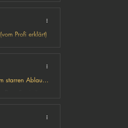
vom Profi erklärt)
ikel erfährst du, welche
 von einem erfahrenen
envorsorge.
m starren Ablauf
er. Denn: Survivalkurse