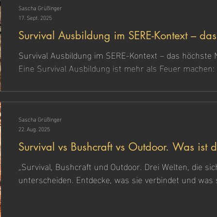
Sascha Grüßinger
17. Sept. 2025
Survival Ausbildung im SERE-Kontext – da
im Überleben
Survival Ausbildung im SERE-Kontext – das höchste 
Eine Survival Ausbildung ist mehr als Feuer machen:
Stärke, klare Entscheidungen und Verantwortung. SER
Resistance, Escape + Recovery) gilt international als
bieten kein militärisches SERE Training, integrieren
praxisnah, sicher und angepasst für Zivilisten.
Sascha Grüßinger
22. Aug. 2025
Survival vs Bushcraft 
„Survival, Bushcraft und Outdoor. Drei Welten, die si
unterscheiden. Entdecke, was sie verbindet und was s