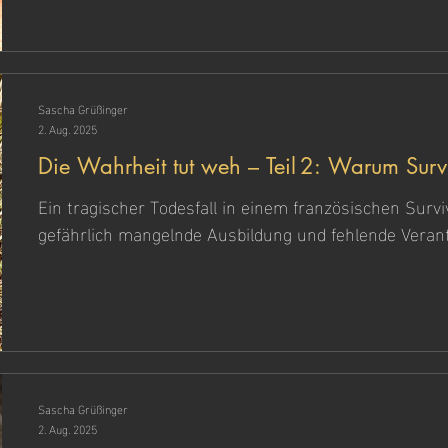
Sascha Grüßinger
2. Aug. 2025
Die Wahrheit tut weh – Teil 2: Warum Survi
Verantwortung überlebenswichtig ist
Ein tragischer Todesfall in einem französischen Survi
gefährlich mangelnde Ausbildung und fehlende Veran
Dieser Beitrag klärt auf, warum der Begriff „Survival
was echte Qualifikation ausmacht – und warum Natur
Showformate ist.
Sascha Grüßinger
2. Aug. 2025