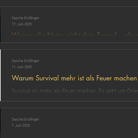
Sascha Grüßinger
17. Juni 2025
Warum die Natur nicht dein Freund – aber
Feind ist
Survival in der Natur heißt: Kein Trost, kein Gegner –
draußen wirklich spürst, wenn es darauf ankommt.
Sascha Grüßinger
11. Juni 2025
Warum Survival mehr ist als Feuer machen
Survival ist mehr als Feuer machen. Es geht um Orie
Stärke, Selbstverantwortung – und darum, auch unte
handlungsfähig zu bleiben. Was wirklich zählt, wenn e
nicht aus Büchern – sondern im Tun.
Sascha Grüßinger
7. Juni 2025
Was bedeutet Survival und was hat das m