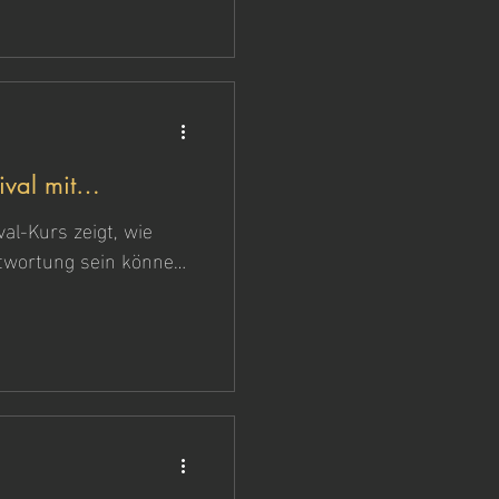
val mit
val-Kurs zeigt, wie
twortung sein können.
-Experte“ trügen kann,
 kein Ort für