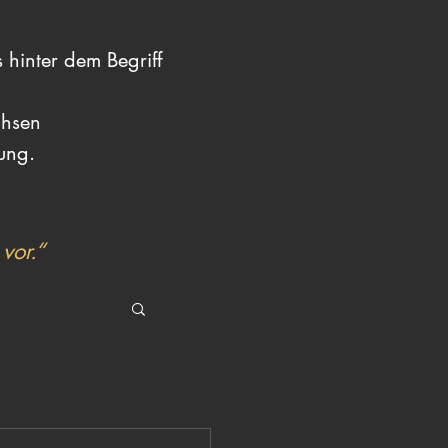
 hinter dem Begriff
achsen
rung.
vor.“