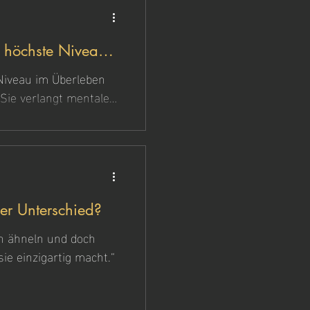
s höchste Niveau
Niveau im Überleben
 Sie verlangt mentale
E (Survival, Evasion,
 höchster Standard. Wir
 aber Elemente daraus –
vs Outdoor. Was ist der Unterschied?
ch ähneln und doch
ie einzigartig macht.“