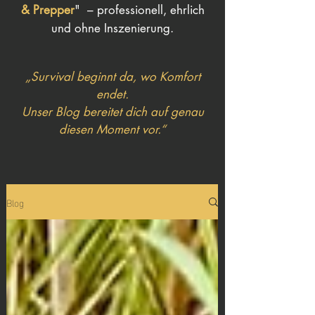
& Prepper
" – professionell, ehrlich
und ohne Inszenierung.
„Survival beginnt da, wo Komfort
endet.
Unser Blog bereitet dich auf genau
diesen Moment vor.“
Blog