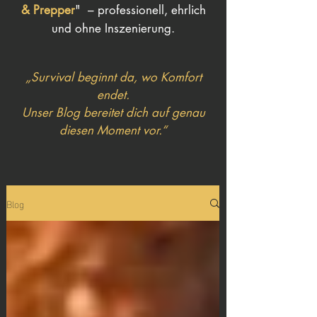
& Prepper
" – professionell, ehrlich
und ohne Inszenierung.
„Survival beginnt da, wo Komfort
endet.
Unser Blog bereitet dich auf genau
diesen Moment vor.“
Blog