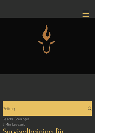
Beitrag
Sascha Grüßinger
2 Min. Lesezeit
Survivaltraining für