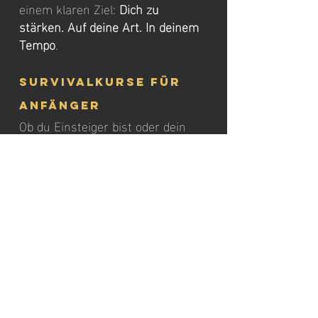
einem klaren Ziel: 
Dich zu 
stärken. Auf deine Art. In deinem 
Tempo
.
Survivalkurse für 
Anfänger 
Ob du Einsteiger bist oder dein 
Wissen vertiefen willst: In unsere 
Survivalschule Niedersachsen 
"Adventure.Survival & Prepper", 
sind unsere 
Survivalkurs in 
deinem Tempo 
kannst du dich 
entwickeln – 
ohne Zeitdruck
, aber 
mit Substanz.
Zum Trainer