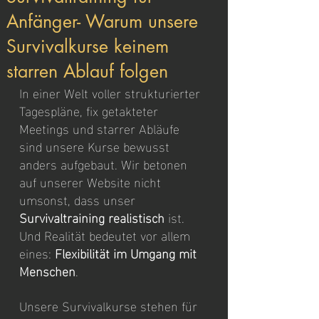
Anfänger- Warum unsere
Survivalkurse keinem
starren Ablauf folgen
In einer Welt voller strukturierter 
Tagespläne, fix getakteter 
Meetings und starrer Abläufe 
sind unsere Kurse bewusst 
anders aufgebaut. Wir betonen 
auf unserer Website nicht 
umsonst, dass unser 
Survivaltraining realistisch
 ist. 
Und Realität bedeutet vor allem 
eines: 
Flexibilität im Umgang mit 
Menschen
.
Unsere Survivalkurse stehen für 