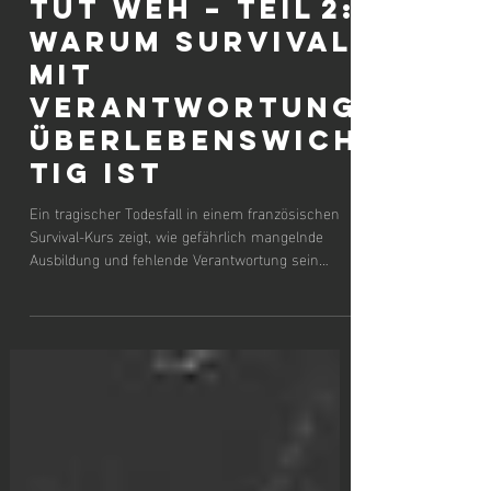
4 Min. Lesezeit
Die Wahrheit
tut weh – Teil 2:
Warum Survival
mit
Verantwortung
überlebenswich
tig ist
Ein tragischer Todesfall in einem französischen
Survival-Kurs zeigt, wie gefährlich mangelnde
Ausbildung und fehlende Verantwortung sein
können. Dieser Beitrag klärt auf, warum der Begriff
„Survival-Experte“ trügen kann, was echte
Qualifikation ausmacht – und warum Natur kein
Ort für Showformate ist.