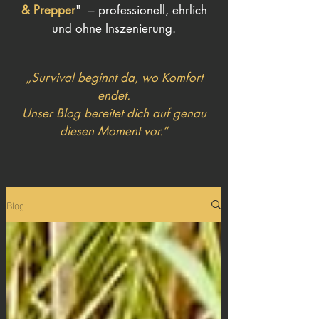
& Prepper
" – professionell, ehrlich
und ohne Inszenierung.
„Survival beginnt da, wo Komfort
endet.
Unser Blog bereitet dich auf genau
diesen Moment vor.“
Blog