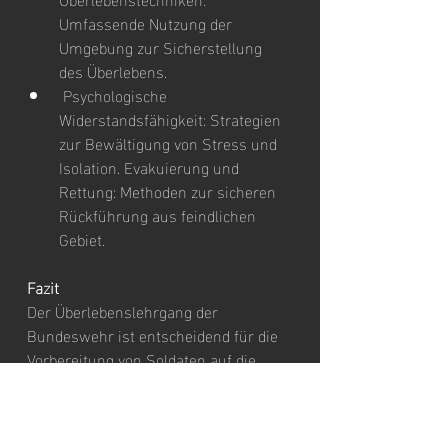
Umfassende Nutzung der 
Umgebung zur Sicherstellung 
des Überlebens.
 Psychologische 
Widerstandsfähigkeit: Strategien 
zur Bewältigung von Stress und 
Isolation. Evakuierung und 
Rettung: Methoden zur sicheren 
Rückführung aus feindlichen 
Gebiet.
Fazit
Der Überlebenslehrgang der 
Bundeswehr ist entscheidend für die 
Vorbereitung von Soldaten auf die 
Herausforderungen, die sie in 
Extremsituationen erwarten können. 
Durch intensive Ausbildung und 