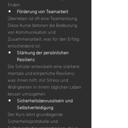
finden.
Förderung von Teamarbeit
:
Überleben ist oft eine Teamleistung. 
Diese Kurse betonen die Bedeutung 
von Kommunikation und 
Zusammenarbeit, was für den Erfolg 
entscheidend ist.
Stärkung der persönlichen 
Resilienz
:
Die Schüler entwickeln eine stärkere 
mentale und körperliche Resilienz, 
was ihnen hilft, mit Stress und 
Widrigkeiten in ihrem täglichen Leben 
besser umzugehen.
Sicherheitsbewusstsein und 
Selbstverteidigung
:
Der Kurs lehrt grundlegende 
Sicherheitsprotokolle und 
Selbstverteidigungstechniken, die in 