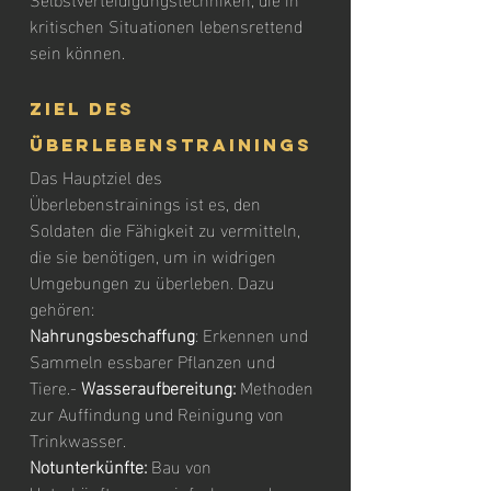
kritischen Situationen lebensrettend 
sein können.
Ziel des 
Überlebenstrainings
Das Hauptziel des 
Überlebenstrainings ist es, den 
Soldaten die Fähigkeit zu vermitteln, 
die sie benötigen, um in widrigen 
Umgebungen zu überleben. Dazu 
gehören:
Nahrungsbeschaffung
: Erkennen und 
Sammeln essbarer Pflanzen und 
Tiere.- 
Wasseraufbereitung:
 Methoden 
zur Auffindung und Reinigung von 
Trinkwasser.
Notunterkünfte:
 Bau von 