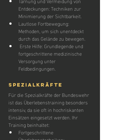
Tarnung und Vermeidung von 
Entdeckungen: Techniken zur 
Minimierung der Sichtbarkeit.
Lautlose Fortbewegung: 
Methoden, um sich unentdeckt 
durch das Gelände zu bewegen.
 Erste Hilfe: Grundlegende und 
fortgeschrittene medizinische 
Versorgung unter 
Feldbedingungen.
Spezialkräfte
Für die Spezialkräfte der Bundeswehr 
ist das Überlebenstraining besonders 
intensiv, da sie oft in hochriskanten 
Einsätzen eingesetzt werden. Ihr 
Training beinhaltet:
Fortgeschrittene 
Überlebenstechniken: 