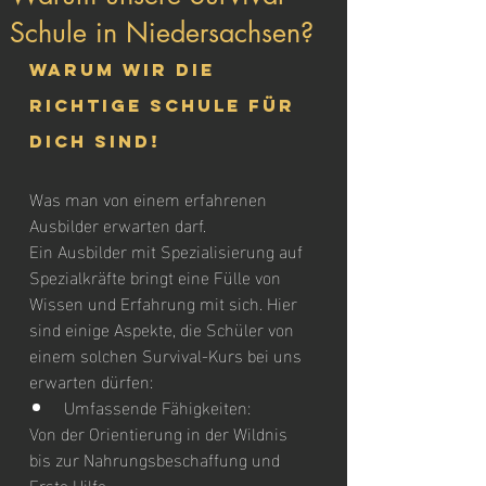
Schule in Niedersachsen?
Warum wir die 
richtige Schule für 
dich sind!
Was man von einem erfahrenen 
Ausbilder erwarten darf.
Ein Ausbilder mit Spezialisierung auf 
Spezialkräfte bringt eine Fülle von 
Wissen und Erfahrung mit sich. Hier 
sind einige Aspekte, die Schüler von 
einem solchen Survival-Kurs bei uns 
erwarten dürfen:
Umfassende Fähigkeiten: 
Von der Orientierung in der Wildnis 
bis zur Nahrungsbeschaffung und 
Erste Hilfe.