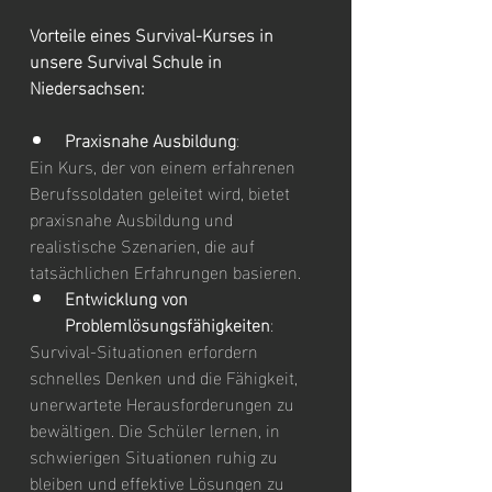
Vorteile eines Survival-Kurses in 
unsere Survival Schule in 
Niedersachsen:
Praxisnahe Ausbildung
:
Ein Kurs, der von einem erfahrenen 
Berufssoldaten geleitet wird, bietet 
praxisnahe Ausbildung und 
realistische Szenarien, die auf 
tatsächlichen Erfahrungen basieren.
Entwicklung von 
Problemlösungsfähigkeiten
:
Survival-Situationen erfordern 
schnelles Denken und die Fähigkeit, 
unerwartete Herausforderungen zu 
bewältigen. Die Schüler lernen, in 
schwierigen Situationen ruhig zu 
bleiben und effektive Lösungen zu 