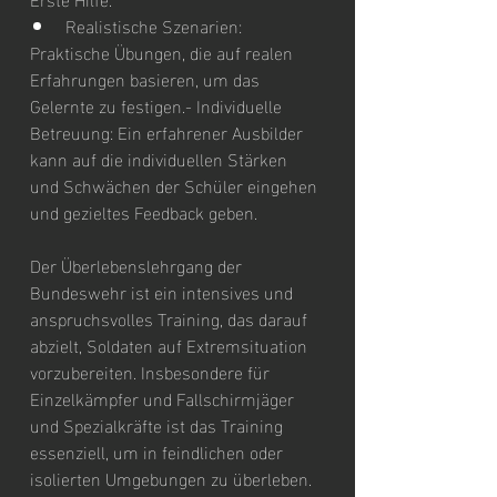
Realistische Szenarien: 
Praktische Übungen, die auf realen 
Erfahrungen basieren, um das 
Gelernte zu festigen.- Individuelle 
Betreuung: Ein erfahrener Ausbilder 
kann auf die individuellen Stärken 
und Schwächen der Schüler eingehen 
und gezieltes Feedback geben.
Der Überlebenslehrgang der 
Bundeswehr ist ein intensives und 
anspruchsvolles Training, das darauf 
abzielt, Soldaten auf Extremsituation 
vorzubereiten. Insbesondere für 
Einzelkämpfer und Fallschirmjäger 
und Spezialkräfte ist das Training 
essenziell, um in feindlichen oder 
isolierten Umgebungen zu überleben.