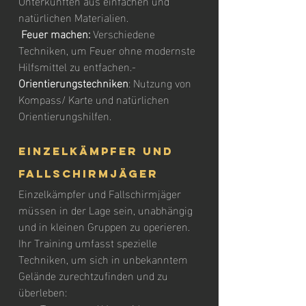
Unterkünften aus einfachen und 
natürlichen Materialien.
 Feuer machen: 
Verschiedene 
Techniken, um Feuer ohne modernste 
Hilfsmittel zu entfachen.- 
Orientierungstechniken
: Nutzung von 
Kompass/ Karte und natürlichen 
Orientierungshilfen.
Einzelkämpfer und 
Fallschirmjäger
Einzelkämpfer und Fallschirmjäger 
müssen in der Lage sein, unabhängig 
und in kleinen Gruppen zu operieren. 
Ihr Training umfasst spezielle 
Techniken, um sich in unbekanntem 
Gelände zurechtzufinden und zu 
überleben: